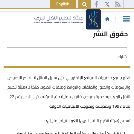
English
حقوق النشر
شارك
تعتبر جميع محتويات الموقع الإلكتروني على سبيل المثال لا الحصر النصوص
والرسومات والصور والملفات والروابط وملفات الصوت ملكا لـ (هيئة تنظيم
النقل البري) ومحمية بموجب قانون حماية حق المؤلف في الأردن رقم 22
لعام 1992 وتعديلاته وبموجب الاتفاقيات الدولية.
تسمح (هيئة تنظيم النقل البري) للغير القيام بما يلي: -
تنزيل و/أو الاطلاع و/أو الطباعة لأي معلومات منشورة